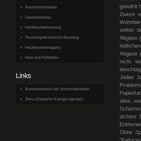
gewählt 
Rauchwarnmelder
Zweck e
Gashausschau
Wohnbere
Holzfeuchtemessung
selbst d
Abgase (
Feuerungstechnische Beratung
tödliche
Heizkesselreinigung
Abgase 
Holz und Pelletofen
nicht w
beschlag
Links
Jedes Ja
Problem
Bundesverband der Schornsteinfeger
Papierta
Dena (Deutsche Energie Agentur)
alles, wa
Schornst
dichtes 
Entfernen
Ohne Sp
"Fallgra