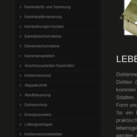
Kaminabriß- und Sanierung
Kaminkopferneuerung
Kernbohrungen trocken
Edelstahlschornsteine
Elementschornsteine
Kamerainspektion
LEB
Anschlussarbeiten Kaminöfen
Dohlenne
Kohlenmonoxid
Dohlen 
Abgastechnik
kommen 
Abluftsteuerung
Städten.
Form und
Dohlenschutz
So ein 
Energieausweis
praktisc
Lüftungsanlagen
lebensge
Kohlenmonoxidmelder
werden o