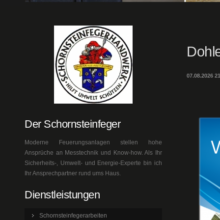
Dohl
07.08.2026 2
Der Schornsteinfeger
Moderne Feuerungsanlagen stellen hohe
Ansprüche an Messtechnik und Know-how. Als Ihr
Sicherheits-, Umwelt- und Energie-Experte bin ich
Ihr Ansprechpartner rund ums Haus.
Dienstleistungen
Schornsteinfegerarbeiten