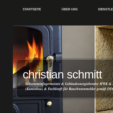
STARTSEITE
ÜBER UNS
DIENSTL
christian schmitt
Schornsteinfegermeister & Gebäudeenergieberater HWK &
(Kaminbau) & Fachkraft für Rauchwarnmelder gemäß DI