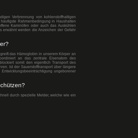
digen Verbrennung von kohlenstoffhaltigen
ls häufigste Rahmenbedingung in Haushalten
 offene Kaminöfen oder auch das Auskühlen
s erwähnt werden die Anzeichen der Gefahr
er?
 greift das Hämoglobin in unserem Körper an
oordiniert an das zentrale Eisenatom des
blockiert somit den eigentlich Transport des
ren. Ist der Sauerstofftransport über längere
r Entwicklungsbeeinträchtigung ungeborener
schützen?
nell durch spezielle Melder, welche wie ein