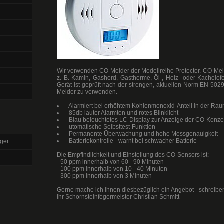
Wir verwenden CO Melder der Modellreihe Protector. CO-Mel
z. B. Kamin, Gasherd, Gastherme, Öl-, Holz- oder Kachelo
Gerät ist geprüft nach der strengen, aktuellen Norm EN 502
Melder zu verwenden.
- Alarmiert bei erhöhtem Kohlenmonoxid-Anteil in der Rau
- 85db lauter Alarmton und rotes Blinklicht
- Blau beleuchtetes LC-Display zur Anzeige der CO-Konze
- utomatische Selbsttest-Funktion
- Permanente Überwachung und hohe Messgenauigkeit
- Batteriekontrolle - warnt bei schwacher Batterie
ger
Die Empfindlichkeit und Einstellung des CO-Sensors ist:
- 50 ppm innerhalb von 60 - 90 Minuten
- 100 ppm innerhalb von 10 - 40 Minuten
- 300 ppm innerhalb von 3 Minuten
Gerne mache ich Ihnen diesbezüglich ein Angebot - schreibe
Ihr Schornsteinfegermeister Christian Schmitt