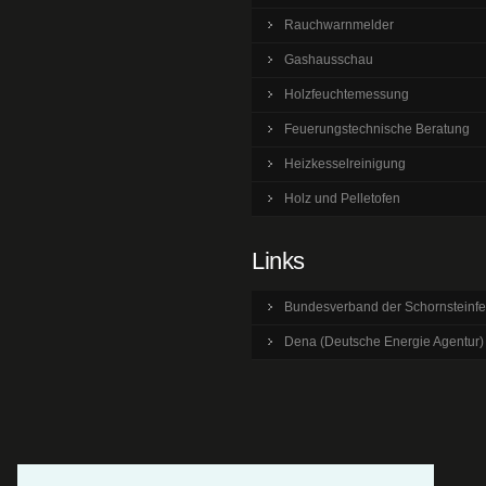
Rauchwarnmelder
Gashausschau
Holzfeuchtemessung
Feuerungstechnische Beratung
Heizkesselreinigung
Holz und Pelletofen
Links
Bundesverband der Schornsteinfe
Dena (Deutsche Energie Agentur)