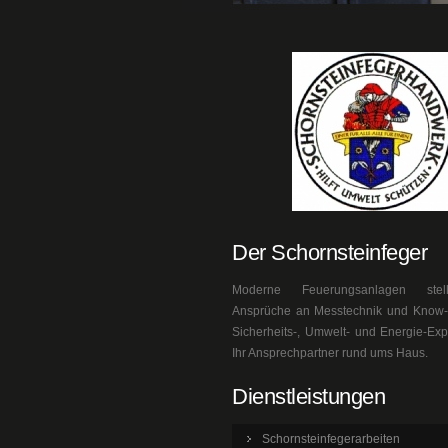
Der Schornsteinfeger
Moderne Feuerungsanlagen ste
Ansprüche an Messtechnik und Know-h
Sicherheits-, Umwelt- und Energie-Exp
Ihr Ansprechpartner rund ums Haus.
Dienstleistungen
Schornsteinfegerarbeiten