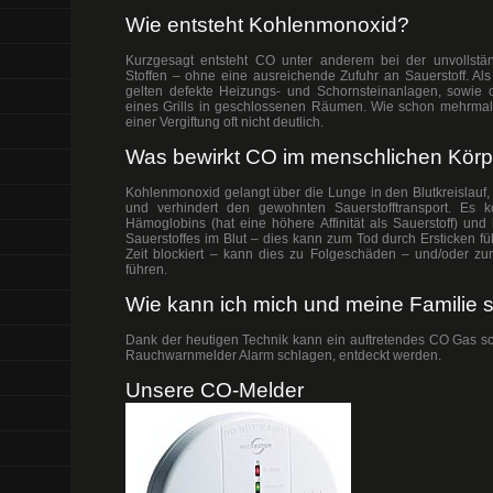
Wie entsteht Kohlenmonoxid?
Kurzgesagt entsteht CO unter anderem bei der unvollstän
Stoffen – ohne eine ausreichende Zufuhr an Sauerstoff. A
gelten defekte Heizungs- und Schornsteinanlagen, sowie
eines Grills in geschlossenen Räumen. Wie schon mehrmal
einer Vergiftung oft nicht deutlich.
Was bewirkt CO im menschlichen Körp
Kohlenmonoxid gelangt über die Lunge in den Blutkreislauf,
und verhindert den gewohnten Sauerstofftransport. Es k
Hämoglobins (hat eine höhere Affinität als Sauerstoff) und 
Sauerstoffes im Blut – dies kann zum Tod durch Ersticken füh
Zeit blockiert – kann dies zu Folgeschäden – und/oder zu
führen.
Wie kann ich mich und meine Familie 
Dank der heutigen Technik kann ein auftretendes CO Gas sch
Rauchwarnmelder Alarm schlagen, entdeckt werden.
Unsere CO-Melder