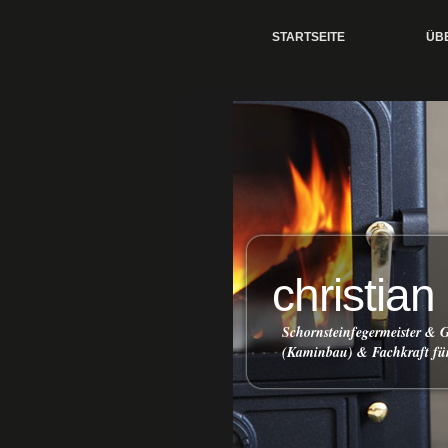
STARTSEITE
ÜB
christian
Schornsteinfegermeister &
(Kaminbau) & Fachkraft f