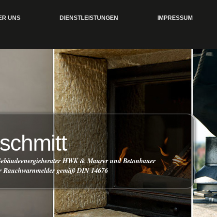
ER UNS
DIENSTLEISTUNGEN
IMPRESSUM
 schmitt
 Gebäudeenergieberater HWK & Maurer und Betonbauer
ür Rauchwarnmelder gemäß DIN 14676