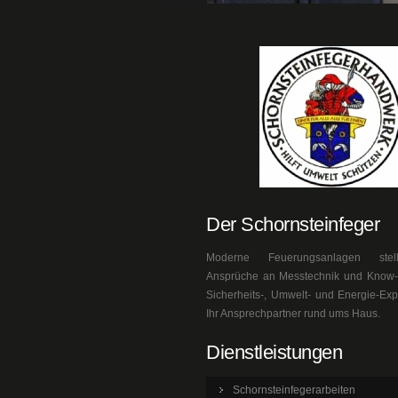
Der Schornsteinfeger
Moderne Feuerungsanlagen ste
Ansprüche an Messtechnik und Know-h
Sicherheits-, Umwelt- und Energie-Exp
Ihr Ansprechpartner rund ums Haus.
Dienstleistungen
Schornsteinfegerarbeiten