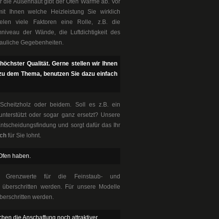
 die Außenhaut gibt der Ofen Wärme ab. Vor
it Ihnen welche Heizleistung Sie wirklich
ielen viele Faktoren eine Rolle, z.B. die
iveau der Wände, die Luftdichtigkeit des
auliche Gegebenheiten.
 höchster Qualität. Gerne stellen wir Ihnen
h zu dem Thema, benutzen Sie dazu einfach
, Scheitzholz oder beidem. Soll es z.B. ein
nterstützt oder sogar ganz ersetzt? Unsere
Entscheidungsfindung und sorgt dafür das Ihr
ich
für Sie lohnt.
Ofen haben.
e Grenzwerte für die Feinstaub- und
t überschritten werden. Für unsere Modelle
berschritten werden.
en die Anschaffung noch attraktiver.