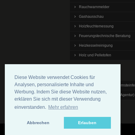
Rauchwarnmelder
Gashausschau
Holzfeuchtemessung
Feuerungstechnische Beratung
Heizkesselreinigung
Holz und Pelletofen
Links
Diese Website verwendet Cookies für
Analysen, personalisierte Inhalte und
Bundesverband der Schornsteinfe
Werbung. Indem Sie diese Website nutzen,
Dena (Deutsche Energie Agentur)
erklären Sie sich mit dieser Verwendung
einverstanden.
Mehr erfahren
Abbrechen
Erlauben