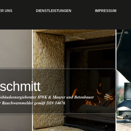
ER UNS
DIENSTLEISTUNGEN
IMPRESSUM
 schmitt
 Gebäudeenergieberater HWK & Maurer und Betonbauer
ür Rauchwarnmelder gemäß DIN 14676