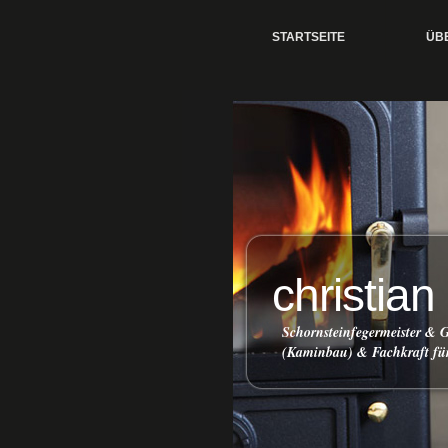
STARTSEITE
ÜB
christian
Schornsteinfegermeister &
(Kaminbau) & Fachkraft f