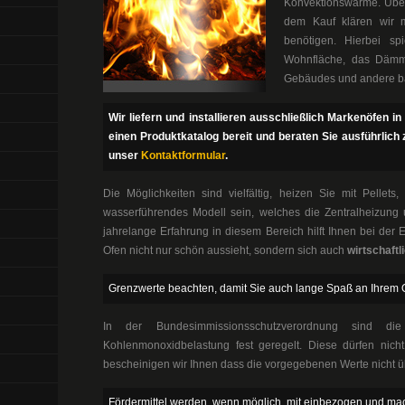
Konvektionswärme. Über
dem Kauf klären wir m
benötigen. Hierbei sp
Wohnfläche, das Dämmn
Gebäudes und andere b
Wir liefern und installieren ausschließlich Markenöfen in
einen Produktkatalog bereit und beraten Sie ausführlic
unser
Kontaktformular
.
Die Möglichkeiten sind vielfältig, heizen Sie mit Pellets
wasserführendes Modell sein, welches die Zentralheizung u
jahrelange Erfahrung in diesem Bereich hilft Ihnen bei der 
Ofen nicht nur schön aussieht, sondern sich auch
wirtschaftl
Grenzwerte beachten, damit Sie auch lange Spaß an Ihrem 
In der Bundesimmissionsschutzverordnung sind di
Kohlenmonoxidbelastung fest geregelt. Diese dürfen nich
bescheinigen wir Ihnen dass die vorgegebenen Werte nicht ü
Fördermittel werden, wenn möglich, mit einbezogen und mach